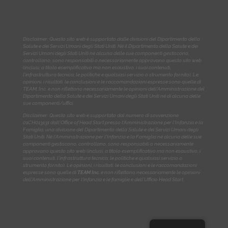
Disclaimer: Questo sito web è supportato dalle divisioni del Dipartimento della
Salute e dei Servizi Umani degli Stati Uniti. Né il Dipartimento della Salute e dei
Servizi Umani degli Stati Uniti né alcuna delle sue componenti gestiscono,
controllano, sono responsabili o necessariamente approvano questo sito web
(inclusi, a titolo esemplificativo ma non esaustivo, i suoi contenuti,
l'infrastruttura tecnica, le politiche e qualsiasi servizio o strumento fornito). Le
opinioni, i risultati, le conclusioni e le raccomandazioni espresse sono quelle di
TEAM, Inc. e non riflettono necessariamente le opinioni dell'Amministrazione del
Dipartimento della Salute e dei Servizi Umani degli Stati Uniti né di alcuna delle
sue componenti/uffici.
Disclaimer: Questo sito web è supportato dal numero di sovvenzione
01CH013131
dall'Office of Head Start presso l'Amministrazione per l'Infanzia e la
Famiglia, una divisione del Dipartimento della Salute e dei Servizi Umani degli
Stati Uniti. Né l'Amministrazione per l'Infanzia e la Famiglia né alcuna delle sue
componenti gestiscono, controllano, sono responsabili o necessariamente
approvano questo sito web (inclusi, a titolo esemplificativo ma non esaustivo, i
suoi contenuti, l'infrastruttura tecnica, le politiche e qualsiasi servizio o
strumento fornito). Le opinioni, i risultati, le conclusioni e le raccomandazioni
espresse sono quelle di
TEAM Inc.
e non riflettono necessariamente le opinioni
dell'Amministrazione per l'infanzia e le famiglie e dell'Ufficio Head Start.