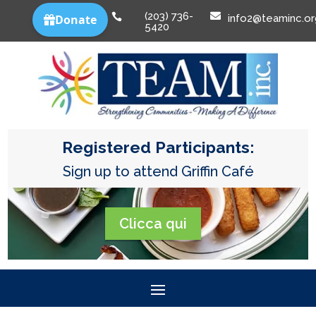
(203) 736-


info2@teaminc.or
5420
Registered Participants:
Sign up to attend Griffin Café
Clicca qui