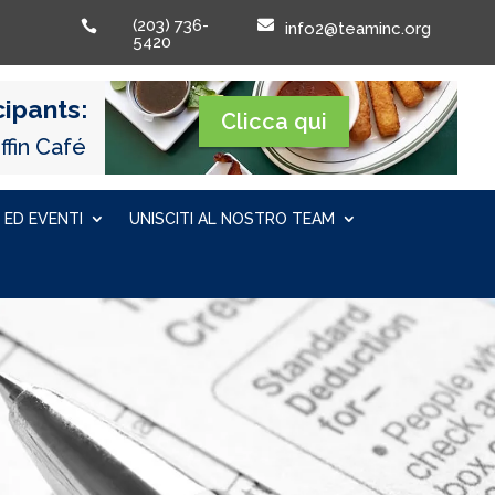
(203) 736-


info2@teaminc.org
5420
ipants:
Clicca qui
ffin Café
 ED EVENTI
UNISCITI AL NOSTRO TEAM