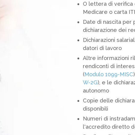
O lettera di verific
Medicare o carta I
Date di nascita per 
dichiarazione dei red
Dichiarazioni salari
datori di lavoro
Altre informazioni ri
rendiconti di intere
(
Modulo 1099-MISC
W-2G
), e le dichiar
autonomo
Copie delle dichiaraz
disponibili
Numeri di instradam
l'accredito diretto 