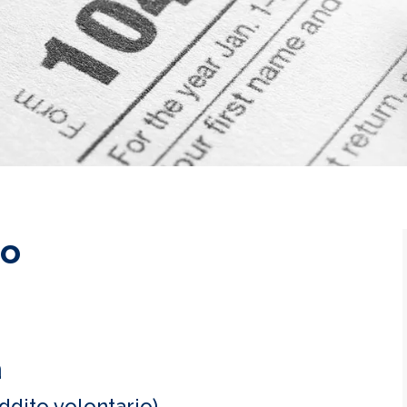
to
a
eddito volontario)