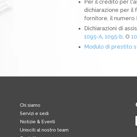
Per il credito per l'a
dichiarazione per il 
fornitore, il numero 
Dichiarazioni di assi
1095-A
,
1095-b
, O
10
Modulo di prestito 
Chi siamo
Servizi e sedi
Notizie & Eventi
Unisciti al nostro team