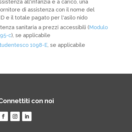
ssistenza all'infanzia e a carico, una
fornitore di assistenza con il nome del
ID e il totale pagato per l'asilo nido
stenza sanitaria a prezzi accessibili (
Modulo
95-c
), se applicabile
studentesco 1098-E
, se applicabile
Connettiti con noi