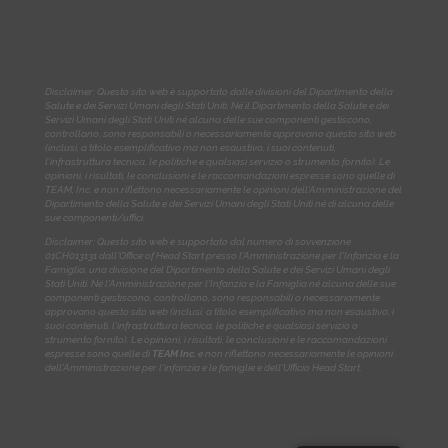
Disclaimer: Questo sito web è supportato dalle divisioni del Dipartimento della
Salute e dei Servizi Umani degli Stati Uniti. Né il Dipartimento della Salute e dei
Servizi Umani degli Stati Uniti né alcuna delle sue componenti gestiscono,
controllano, sono responsabili o necessariamente approvano questo sito web
(inclusi, a titolo esemplificativo ma non esaustivo, i suoi contenuti,
l'infrastruttura tecnica, le politiche e qualsiasi servizio o strumento fornito). Le
opinioni, i risultati, le conclusioni e le raccomandazioni espresse sono quelle di
TEAM, Inc. e non riflettono necessariamente le opinioni dell'Amministrazione del
Dipartimento della Salute e dei Servizi Umani degli Stati Uniti né di alcuna delle
sue componenti/uffici.
Disclaimer: Questo sito web è supportato dal numero di sovvenzione
01CH013131
dall'Office of Head Start presso l'Amministrazione per l'Infanzia e la
Famiglia, una divisione del Dipartimento della Salute e dei Servizi Umani degli
Stati Uniti. Né l'Amministrazione per l'Infanzia e la Famiglia né alcuna delle sue
componenti gestiscono, controllano, sono responsabili o necessariamente
approvano questo sito web (inclusi, a titolo esemplificativo ma non esaustivo, i
suoi contenuti, l'infrastruttura tecnica, le politiche e qualsiasi servizio o
strumento fornito). Le opinioni, i risultati, le conclusioni e le raccomandazioni
espresse sono quelle di
TEAM Inc.
e non riflettono necessariamente le opinioni
dell'Amministrazione per l'infanzia e le famiglie e dell'Ufficio Head Start.