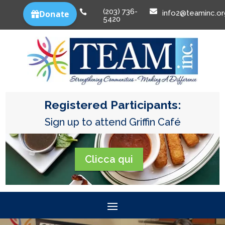
(203) 736-


info2@teaminc.or
5420
Registered Participants:
Sign up to attend Griffin Café
Clicca qui