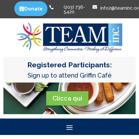
(203) 736-


info2@teaminc.or
5420
Registered Participants:
Sign up to attend Griffin Café
Clicca qui