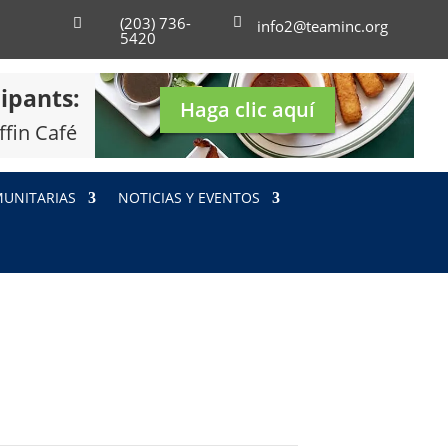
(203) 736-


info2@teaminc.org
5420
ipants:
Haga clic aquí
ffin Café
MUNITARIAS
NOTICIAS Y EVENTOS