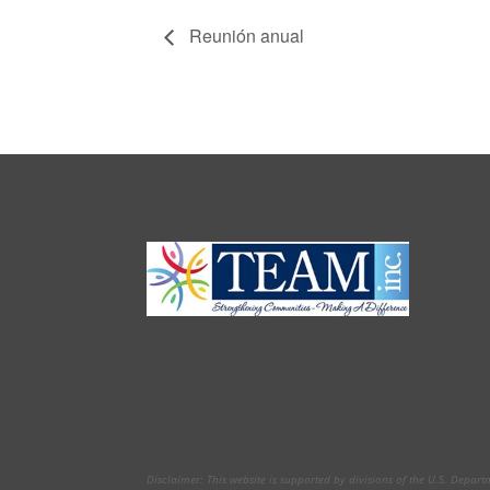
Reunión anual
Disclaimer: This website is supported by divisions of the U.S. Depar