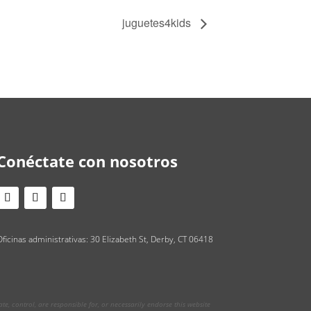
juguetes4kids
Conéctate con nosotros
ficinas administrativas: 30 Elizabeth St, Derby, CT 06418
, control, are responsible for, or necessarily endorse this website