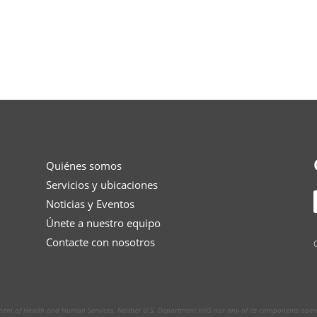
Quiénes somos
Servicios y ubicaciones
Noticias y Eventos
Únete a nuestro equipo
Contacte con nosotros
O
tment of Health and Human Services. Neither U.S. Department HHS nor any of its components operate