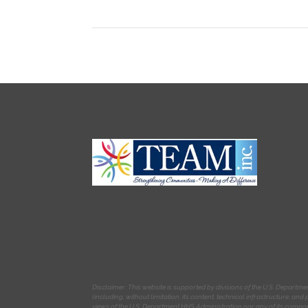
Disclaimer: This website is supported by divisions of the U.S. Departm
(including, without limitation, its content, technical infrastructure, a
views of the U.S. Department HHS Administration nor any of its compo